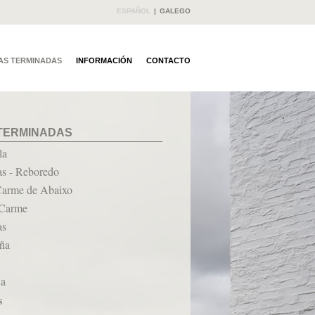
ESPAÑOL
|
GALEGO
AS TERMINADAS
INFORMACIÓN
CONTACTO
TERMINADAS
la
as - Reboredo
Carme de Abaixo
 Carme
as
iña
ña
s