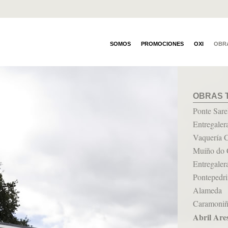
SOMOS
PROMOCIONES
OXI
OBR
OBRAS 
Ponte Sare
Entregaler
Vaquería 
Muíño do
Entregaler
Pontepedr
Alameda
Caramoni
Abril Are