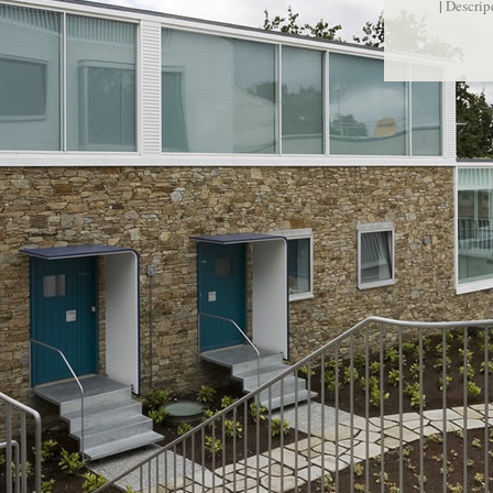
|
Descrip